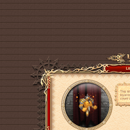
Li
This ti
loyal t
count o