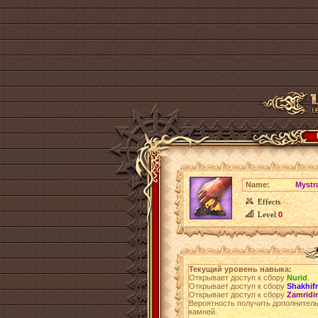
Name:
Mystr
Effects
Level
0
Текущий уровень навыка:
Открывает доступ к сбору
Nurid
.
Открывает доступ к сбору
Shakhifr
Открывает доступ к сбору
Zamridi
Вероятность получить дополнител
камней.