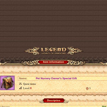
Item information
Name:
Pet Nursery Owner’s Special Gift
Quest items
Level
0
1
Description
Lifespan
30d