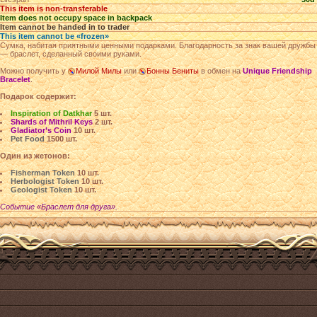
This item is non-transferable
Item does not occupy space in backpack
Item cannot be handed in to trader
This item cannot be «frozen»
Сумка, набитая приятными ценными подарками. Благодарность за знак вашей дружбы
— браслет, сделанный своими руками.
Можно получить у
Милой Милы
или
Бонны Бениты
в обмен на
Unique Friendship
Bracelet
.
Подарок содержит:
Inspiration of Datkhar
5 шт.
Shards of Mithril Keys
2 шт.
Gladiator’s Coin
10 шт.
Pet Food
1500 шт.
Один из жетонов:
Fisherman Token
10 шт.
Herbologist Token
10 шт.
Geologist Token
10 шт.
Событие «Браслет для друга».