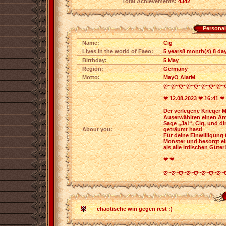
Total Achievements:
4342
Personal
Name:
Cig
Lives in the world of Faeo:
5 years8 month(s) 8 day
Birthday:
5 May
Region:
Germany
Motto:
MayO AlarM
ღ~ღ~ღ~ღ~ღ~ღ~ღ~ღ~
❤ 12.08.2023 ❤ 16:41 ❤
Der verlegene Krieger 
Auserwählten einen An
Sage „Ja!“, Cig, und di
About you:
geträumt hast!
Für deine Einwilligung
Monster und besorgt ein
als alle irdischen Güter
❤ ❤
ღ~ღ~ღ~ღ~ღ~ღ~ღ~ღ~
chaotische win gegen rest :)