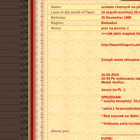
Name:
szukam chętnych na pl
Lives in the world of Faeo:
16 years8 month(s) 29 
Birthday:
25 November 1988
Region:
Barbados
Motto:
pisz na pocztę :)
>>>Jak jakiś magmar bij
http://warofdragons.pl/
Zostań moim referalem
16-02-2019
10:44 Po wykonaniu naj
Medal «kultu».
1wszy na PL :)
SPRZEDAM:
* szachy komplety: 10,1
* pióra z Szasory(kompl
* Red toporek na 30dni
* fioletowy zwój na tria
About you:
-------------------------------
KUPIĘ: