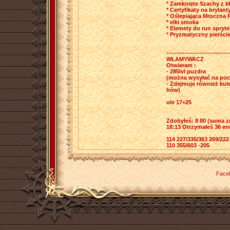
* Zamknięte Szachy z k
* Certyfikaty na brylant
* Oślepiająca Mroczna
* elki smoka
* Elemety do run spryte
* Pryzmatyczny pierści
-------------------------------
WŁAMYWACZ
Otwieram :
- 285lvl puzdra
(można wysyłać na pocz
- Zdejmuje również kule
hów)
ule 17+25
Zdobyłeś: 8 80 (suma 
18:13 Otrzymałeś 36 ene
114 227/335/363 269/222
110 355/603 -205
Face